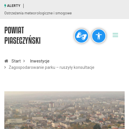
ALERTY
Ostrzeżenia meteorologiczne i smogowe
POWIAT
Ogólne
PIASECZYŃSKI
visibility_off
title
Wyłącz błyski
Zaznaczanie nagłówków
Start
Inwestycje
Zagospodarowanie parku – ruszyły konsultacje
Rozdzielczość
zoom_out
zoom_in
Pomniejsz
Powiększ
Czcionki
remove_circle_outline
add_circle_outline