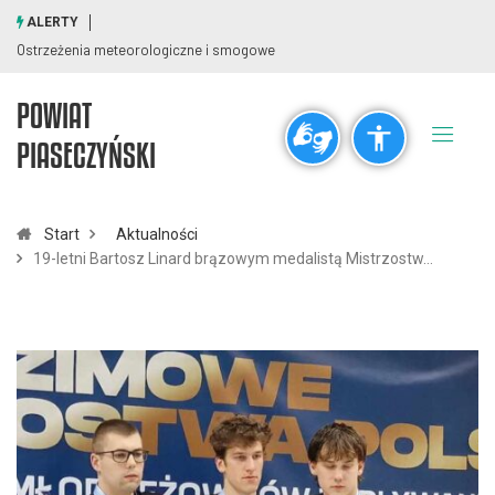
ALERTY
Ostrzeżenia meteorologiczne i smogowe
POWIAT
Ogólne
PIASECZYŃSKI
visibility_off
title
Wyłącz błyski
Zaznaczanie nagłówków
Start
Aktualności
19-letni Bartosz Linard brązowym medalistą Mistrzostw…
Rozdzielczość
zoom_out
zoom_in
Pomniejsz
Powiększ
Czcionki
remove_circle_outline
add_circle_outline