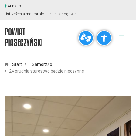
ALERTY
Ostrzeżenia meteorologiczne i smogowe
POWIAT
Ogólne
PIASECZYŃSKI
visibility_off
title
Wyłącz błyski
Zaznaczanie nagłówków
Start
Samorząd
24 grudnia starostwo będzie nieczynne
Rozdzielczość
zoom_out
zoom_in
Pomniejsz
Powiększ
Czcionki
remove_circle_outline
add_circle_outline