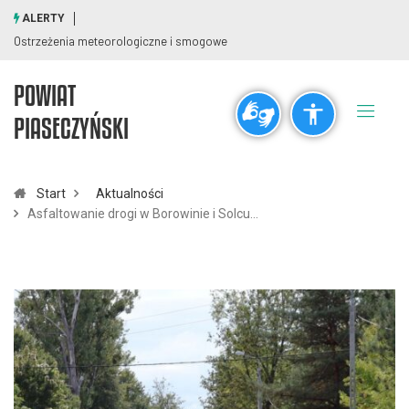
ALERTY
Ostrzeżenia meteorologiczne i smogowe
POWIAT
Ogólne
PIASECZYŃSKI
visibility_off
title
Wyłącz błyski
Zaznaczanie nagłówków
Start
Aktualności
Asfaltowanie drogi w Borowinie i Solcu…
Rozdzielczość
zoom_out
zoom_in
Pomniejsz
Powiększ
Czcionki
remove_circle_outline
add_circle_outline