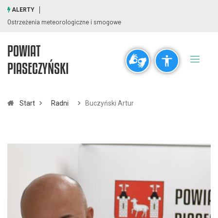
ALERTY
Ostrzeżenia meteorologiczne i smogowe
POWIAT
Ogólne
PIASECZYŃSKI
visibility_off
title
Wyłącz błyski
Zaznaczanie nagłówków
Start
Radni
Buczyński Artur
Rozdzielczość
zoom_out
zoom_in
Pomniejsz
Powiększ
Czcionki
remove_circle_outline
add_circle_outline