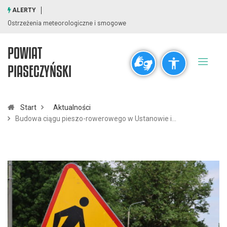
ALERTY
Ostrzeżenia meteorologiczne i smogowe
POWIAT
Ogólne
PIASECZYŃSKI
visibility_off
title
Wyłącz błyski
Zaznaczanie nagłówków
Start
Aktualności
Budowa ciągu pieszo-rowerowego w Ustanowie i…
Rozdzielczość
zoom_out
zoom_in
Pomniejsz
Powiększ
Czcionki
remove_circle_outline
add_circle_outline