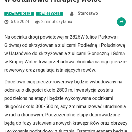
Starostwo
AKTUALNOŚCI
INWESTYCJE
5.06.2024
2 minut czytania
Na odcinku drogi powiatowej nr 2826W (ulice Parkowa i
Główna) od skrzyżowania z ulicami Podleśną i Południową
w Ustanówie do skrzyżowania z ulicami Słoneczną i Górną
w Krupiej Wólce trwa przebudowa chodnika na ciąg pieszo-
rowerowy oraz regulacja istniejących rowów.
Docelowo ciąg pieszo-rowerowy będzie wybudowany na
odcinku o długości około 2800 m. Inwestycja została
podzielona na etapy i będzie wykonywana odcinkami
długości około 300-500 m, aby zminimalizować utrudnienia
w ruchu drogowym. Poszczególne etapy doprowadzone
będą do fazy ustawienia nowych krawężników oraz obrzeży
i wykonania podbudowy z tłucznia. Ostatnim etapem będzie