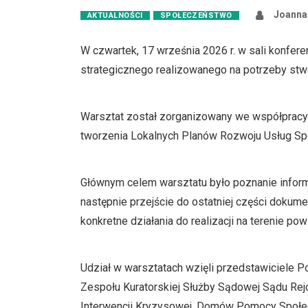
Joanna
AKTUALNOŚCI
SPOŁECZEŃSTWO
W czwartek, 17 września 2026 r. w sali konfe
strategicznego realizowanego na potrzeby st
Warsztat został zorganizowany we współpracy 
tworzenia Lokalnych Planów Rozwoju Usług Sp
Głównym celem warsztatu było poznanie informa
następnie przejście do ostatniej części dokume
konkretne działania do realizacji na terenie powi
Udział w warsztatach wzięli przedstawiciele 
Zespołu Kuratorskiej Służby Sądowej Sądu Re
Interwencji Kryzysowej, Domów Pomocy Społec