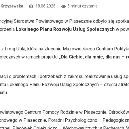
 Krzyżewska
18.06.2026
5 minut czytania
rencyjnej Starostwa Powiatowego w Piasecznie odbyło się spotk
worzenia
Lokalnego Planu Rozwoju Usług Społecznych
w powi
z firmą Utila, która na zlecenie Mazowieckiego Centrum Polity
ołecznych w ramach projektu
„Dla Ciebie, dla mnie, dla nas 
cji o problemach i potrzebach z zakresu realizowania usług sp
ntu Lokalnego Planu Rozwoju Usług Społecznych – części strategic
atu.
Powiatowego Centrum Pomocy Rodzinie w Piasecznie, Ośrodków 
jonowego w Piasecznie, Poradni Psychologiczno – Pedagogicz
znej, Placówek Opiekuńczo – Wychowawczych w Pęcherach, War