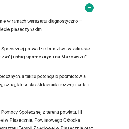
anie w ramach warsztatu diagnostyczno –
ecie piaseczyńskim.
ki Społecznej prowadzi doradztwo w zakresie
– rozwój usług społecznych na Mazowszu”
.
ołecznych, a także potencjale podmiotów a
znej, która określi kierunki rozwoju, cele i
Pomocy Społecznej z terenu powiatu, III
nej w Piasecznie, Powiatowego Ośrodka
sztatu Terapii Zajęciowej w Piasecznie oraz