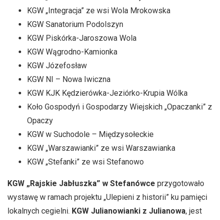
KGW „Integracja” ze wsi Wola Mrokowska
KGW Sanatorium Podolszyn
KGW Piskórka-Jaroszowa Wola
KGW Wągrodno-Kamionka
KGW Józefosław
KGW NI – Nowa Iwiczna
KGW KJK Kędzierówka-Jeziórko-Krupia Wólka
Koło Gospodyń i Gospodarzy Wiejskich „Opaczanki” z
Opaczy
KGW w Suchodole – Międzysołeckie
KGW „Warszawianki” ze wsi Warszawianka
KGW „Stefanki” ze wsi Stefanowo
KGW „Rajskie Jabłuszka” w Stefanówce
przygotowało
wystawę w ramach projektu „Ulepieni z historii” ku pamięci
lokalnych cegielni.
KGW Julianowianki z Julianowa
, jest