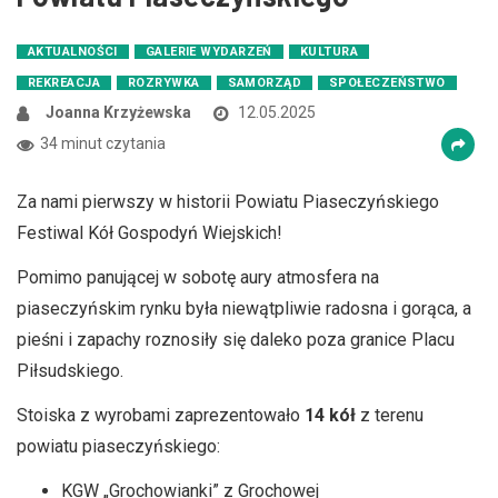
AKTUALNOŚCI
GALERIE WYDARZEŃ
KULTURA
REKREACJA
ROZRYWKA
SAMORZĄD
SPOŁECZEŃSTWO
Joanna Krzyżewska
12.05.2025
34 minut czytania
Za nami pierwszy w historii Powiatu Piaseczyńskiego
Festiwal Kół Gospodyń Wiejskich!
Pomimo panującej w sobotę aury atmosfera na
piaseczyńskim rynku była niewątpliwie radosna i gorąca, a
pieśni i zapachy roznosiły się daleko poza granice Placu
Piłsudskiego.
Stoiska z wyrobami zaprezentowało
14 kół
z terenu
powiatu piaseczyńskiego:
KGW „Grochowianki” z Grochowej