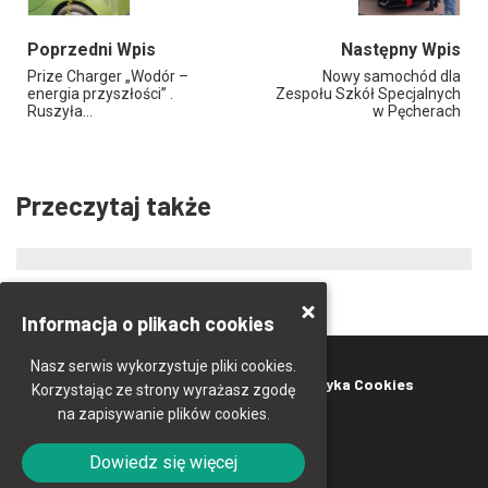
Poprzedni Wpis
Następny Wpis
Prize Charger „Wodór –
Nowy samochód dla
energia przyszłości” .
Zespołu Szkół Specjalnych
Ruszyła…
w Pęcherach
Przeczytaj także
Informacja o plikach cookies
Nasz serwis wykorzystuje pliki cookies.
Kontakt
Polityka prywatności
Polityka Cookies
Korzystając ze strony wyrażasz zgodę
na zapisywanie plików cookies.
Deklaracja dostępności
Dowiedz się więcej