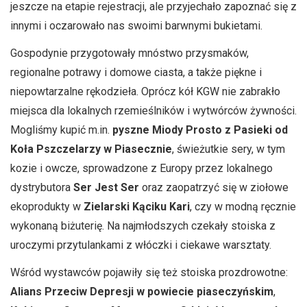
jeszcze na etapie rejestracji, ale przyjechało zapoznać się z
innymi i oczarowało nas swoimi barwnymi bukietami.
Gospodynie przygotowały mnóstwo przysmaków,
regionalne potrawy i domowe ciasta, a także piękne i
niepowtarzalne rękodzieła. Oprócz kół KGW nie zabrakło
miejsca dla lokalnych rzemieślników i wytwórców żywności.
Mogliśmy kupić m.in.
pyszne Miody Prosto z Pasieki od
Koła Pszczelarzy w Piasecznie
, świeżutkie sery, w tym
kozie i owcze, sprowadzone z Europy przez lokalnego
dystrybutora
Ser Jest Ser
oraz zaopatrzyć się w ziołowe
ekoprodukty w
Zielarski Kąciku Kari
, czy w modną ręcznie
wykonaną biżuterię. Na najmłodszych czekały stoiska z
uroczymi przytulankami z włóczki i ciekawe warsztaty.
Wśród wystawców pojawiły się też stoiska prozdrowotne:
Alians Przeciw Depresji w powiecie piaseczyńskim
,