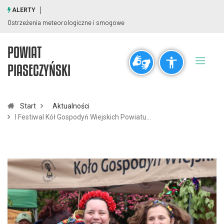
ALERTY
Ostrzeżenia meteorologiczne i smogowe
POWIAT
Ogólne
PIASECZYŃSKI
visibility_off
title
Wyłącz błyski
Zaznaczanie nagłówków
Start
Aktualności
I Festiwal Kół Gospodyń Wiejskich Powiatu…
Rozdzielczość
zoom_out
zoom_in
Pomniejsz
Powiększ
Czcionki
remove_circle_outline
add_circle_outline