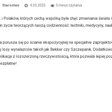
Starostwo
4.03.2025
3 minut czytania
ek i Polaków, których cechą wspólną była chęć zmieniania świata 
n życia tworzących naszą codzienność: techniki, medycyny, nauki, 
a porusza się po ścianie ekspozycyjnej na specjalnie zaprojekt
ej losy wynalazców takich jak Bekker czy Szczepanik. Dodatko
ikacja z rozszerzoną rzeczywistością, która pozwala lepiej pozn
bezpłatne!