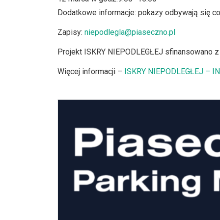
Dodatkowe informacje: pokazy odbywają się co
Zapisy:
niepodlegla@piaseczno.pl
Projekt ISKRY NIEPODLEGŁEJ sfinansowano z b
Więcej informacji –
ISKRY NIEPODLEGŁEJ – I