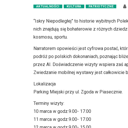
AKTUALNOŚCI
KULTURA
PATRIOTYCZNE
“Iskry Niepodległej” to historie wybitnych Pol
nich znajdują się bohaterowie z różnych dziedzi
kosmosu, sportu.
Narratorem opowieści jest cyfrowa postać, któr
podróż po polskich dokonaniach, poznając bliż
przez AI. Doświadczenie wizyty wspiera zaś apl
Zwiedzanie mobilnej wystawy jest całkowicie 
Lokalizacja
Parking Miejski przy ul. Zgoda w Piasecznie.
Terminy wizyty:
10 marca w godz.9.00- 17.00
11 marca w godz.9.00- 17.00
12 marca w godz.9.00- 15.00