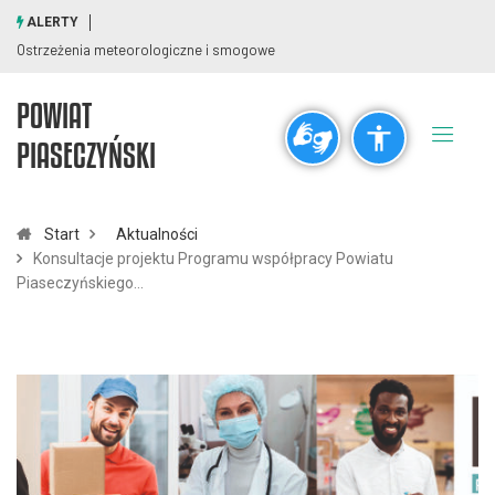
ALERTY
Ostrzeżenia meteorologiczne i smogowe
POWIAT
Ogólne
PIASECZYŃSKI
visibility_off
title
Wyłącz błyski
Zaznaczanie nagłówków
Start
Aktualności
Konsultacje projektu Programu współpracy Powiatu
Rozdzielczość
Piaseczyńskiego…
zoom_out
zoom_in
Pomniejsz
Powiększ
Czcionki
remove_circle_outline
add_circle_outline