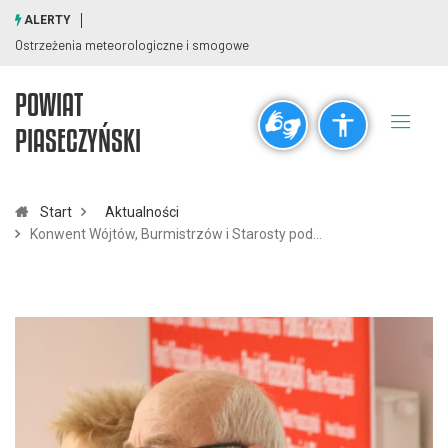
ALERTY
Ostrzeżenia meteorologiczne i smogowe
POWIAT
Ogólne
PIASECZYŃSKI
visibility_off
title
Wyłącz błyski
Zaznaczanie nagłówków
Start
Aktualności
Konwent Wójtów, Burmistrzów i Starosty pod…
Rozdzielczość
zoom_out
zoom_in
Pomniejsz
Powiększ
Czcionki
remove_circle_outline
add_circle_outline