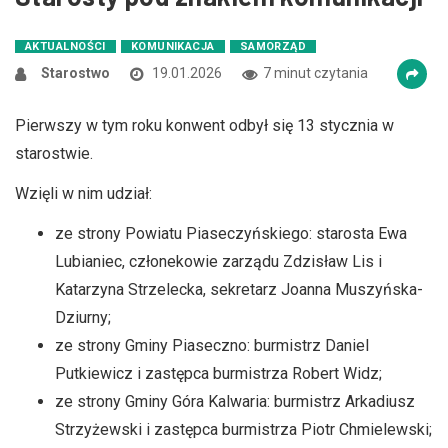
AKTUALNOŚCI
KOMUNIKACJA
SAMORZĄD
Starostwo
19.01.2026
7 minut czytania
Pierwszy w tym roku konwent odbył się 13 stycznia w
starostwie.
Wzięli w nim udział:
ze strony Powiatu Piaseczyńskiego: starosta Ewa
Lubianiec, członekowie zarządu Zdzisław Lis i
Katarzyna Strzelecka, sekretarz Joanna Muszyńska-
Dziurny;
ze strony Gminy Piaseczno: burmistrz Daniel
Putkiewicz i zastępca burmistrza Robert Widz;
ze strony Gminy Góra Kalwaria: burmistrz Arkadiusz
Strzyżewski i zastępca burmistrza Piotr Chmielewski;