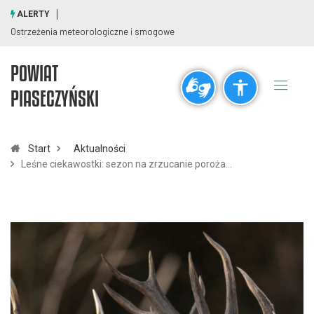
ALERTY
Ostrzeżenia meteorologiczne i smogowe
POWIAT
Ogólne
PIASECZYŃSKI
visibility_off
title
Wyłącz błyski
Zaznaczanie nagłówków
Start
Aktualności
Leśne ciekawostki: sezon na zrzucanie poroża…
Rozdzielczość
zoom_out
zoom_in
Pomniejsz
Powiększ
Czcionki
remove_circle_outline
add_circle_outline