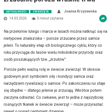
Joanna Krzyżewska
AKTUALNOŚCI
ZWIERZĘTA
14.03.2026
5 minut czytania
Na przełomie lutego i marca w lasach można natknąć się na
nietypowe znaleziska – poroże zrzucane przez samce
jeleni. To naturalny etap ich biologicznego cyklu, który co
roku przyciąga do lasów wielu miłośników przyrody oraz
osób poszukujących tzw. „zrzutów”.
Poroże pełni ważną rolę w świecie zwierząt. W okresie
godowym jest symbolem siły i kondycji samca oraz
narzędziem rywalizacji o samice. Po zakończeniu rui staje
się zbędne – dlatego jelenie je zrzucają. Wkrótce potem
zaczyna odrastać. Co ciekawe, jest to jedna z najszybciej
rosnących tkanek w świecie zwierząt – może przyrastać
nawet o ponad centymetr dziennie.