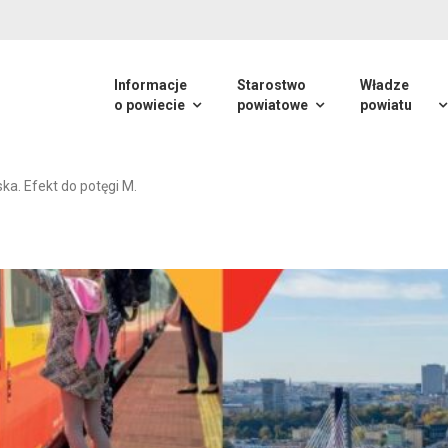
Informacje
Starostwo
Władze
o powiecie
powiatowe
powiatu
a. Efekt do potęgi M.