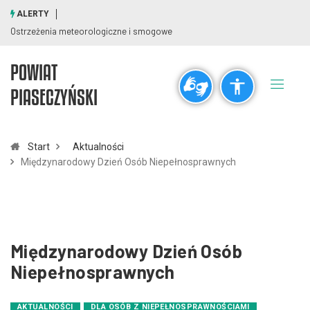
ALERTY
Ostrzeżenia meteorologiczne i smogowe
POWIAT
Ogólne
PIASECZYŃSKI
visibility_off
title
Wyłącz błyski
Zaznaczanie nagłówków
Start
Aktualności
Międzynarodowy Dzień Osób Niepełnosprawnych
Rozdzielczość
zoom_out
zoom_in
Pomniejsz
Powiększ
Międzynarodowy Dzień Osób
Czcionki
Niepełnosprawnych
remove_circle_outline
add_circle_outline
AKTUALNOŚCI
DLA OSÓB Z NIEPEŁNOSPRAWNOŚCIAMI