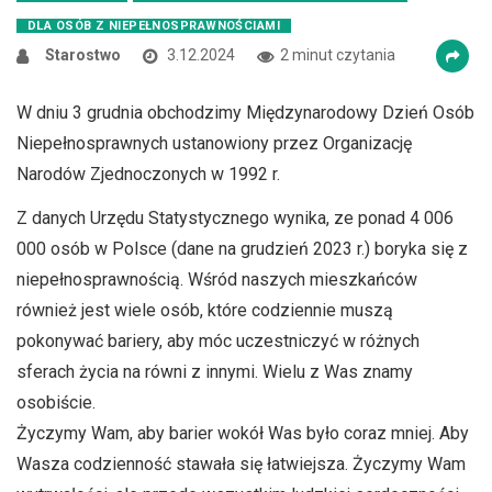
Zmniejsz czcionkę
Zwiększ czcionkę
DLA OSÓB Z NIEPEŁNOSPRAWNOŚCIAMI
Starostwo
3.12.2024
2 minut czytania
spellcheck
Bardziej czytelny tekst
W dniu 3 grudnia obchodzimy Międzynarodowy Dzień Osób
Niepełnosprawnych ustanowiony przez Organizację
Kontrast kolorów
Narodów Zjednoczonych w 1992 r.
brightness_high
brightness_low
Z danych Urzędu Statystycznego wynika, ze ponad 4 006
Jasny kontrast
Ciemny kontrast
000 osób w Polsce (dane na grudzień 2023 r.) boryka się z
niepełnosprawnością. Wśród naszych mieszkańców
również jest wiele osób, które codziennie muszą
Odnośniki
pokonywać bariery, aby móc uczestniczyć w różnych
format_underlined
font_download
sferach życia na równi z innymi. Wielu z Was znamy
Podkreślanie odnośników
Zaznacz odnośniki
osobiście.
Życzymy Wam, aby barier wokół Was było coraz mniej. Aby
cached
accessibility
Wasza codzienność stawała się łatwiejsza. Życzymy Wam
Zresetuj wszystkie opcje
Deklaracja dostępności