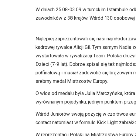
W dniach 25.08-03.09 w tureckim Istambule odb
zawodników z 38 krajów. Wśród 130 osobowej K
Najlepiej zaprezentowali się nasi najmłodsi zaw
kadrowej rywalce Alicji Gil. Tym samym Nadia z
wystartowała w rywalizacji Team. Polska druż
Dzieci (7-9 lat). Dobrze spisał się też najmłod
półfinałową i musiał zadowolić się brązowym m
srebrny medal Mistrzostw Europy.
O włos od medalu była Julia Marczyńska, która
wyrównanym pojedynku, jednym punktem przegra
Wśród Juniorów swoją pozycję w czołówce euro
contact natomiast w formule Kick Light zabrakł
W reprezentacji Polski na Mistrzostwa Europy z