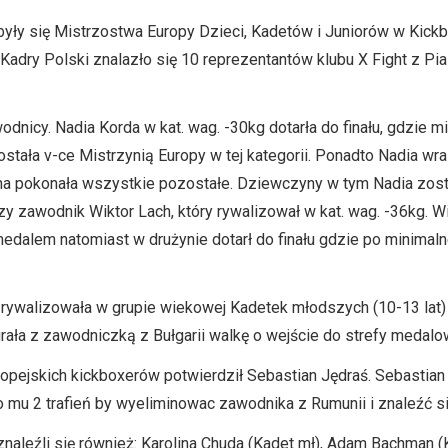
yły się Mistrzostwa Europy Dzieci, Kadetów i Juniorów w Kickbo
adry Polski znalazło się 10 reprezentantów klubu X Fight z Pi
odnicy. Nadia Korda w kat. wag. -30kg dotarła do finału, gdzie m
ostała v-ce Mistrzynią Europy w tej kategorii. Ponadto Nadia wr
yna pokonała wszystkie pozostałe. Dziewczyny w tym Nadia zost
szy zawodnik Wiktor Lach, który rywalizował w kat. wag. -36kg. 
edalem natomiast w drużynie dotarł do finału gdzie po minimaln
 rywalizowała w grupie wiekowej Kadetek młodszych (10-13 lat) w
ła z zawodniczką z Bułgarii walkę o wejście do strefy medalow
pejskich kickboxerów potwierdził Sebastian Jędraś. Sebastian
o mu 2 trafień by wyeliminowac zawodnika z Rumunii i znaleźć s
naleźli się również: Karolina Chuda (Kadet mł), Adam Bachman (K