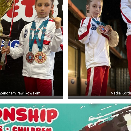
ry Zenonem Pawlikowskim
Nadia Korda