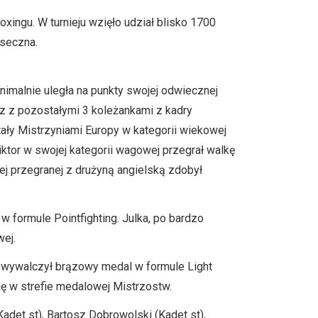
xingu. W turnieju wzięło udział blisko 1700
aseczna.
inimalnie uległa na punkty swojej odwiecznej
az z pozostałymi 3 koleżankami z kadry
ały Mistrzyniami Europy w kategorii wiekowej
Wiktor w swojej kategorii wagowej przegrał walkę
ej przegranej z drużyną angielską zdobył
 formule Pointfighting. Julka, po bardzo
ej.
 wywalczył brązowy medal w formule Light
ię w strefie medalowej Mistrzostw.
adet st), Bartosz Dobrowolski (Kadet st),