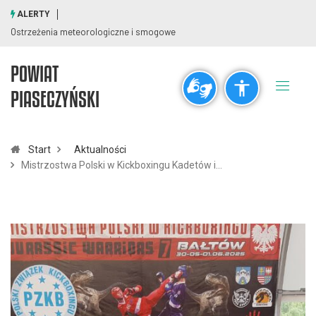
ALERTY
Ostrzeżenia meteorologiczne i smogowe
POWIAT
Ogólne
PIASECZYŃSKI
visibility_off
title
Wyłącz błyski
Zaznaczanie nagłówków
Start
Aktualności
Mistrzostwa Polski w Kickboxingu Kadetów i…
Rozdzielczość
zoom_out
zoom_in
Pomniejsz
Powiększ
Czcionki
remove_circle_outline
add_circle_outline