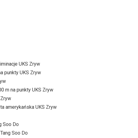
eliminacje UKS Zryw
 na punkty UKS Zryw
ryw
500 m na punkty UKS Zryw
 Zryw
afeta amerykańska UKS Zryw
ng Soo Do
m Tang Soo Do