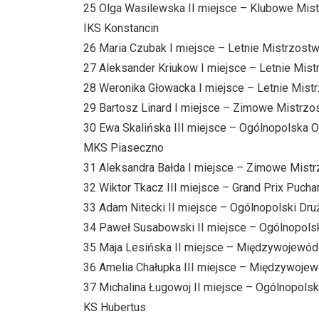
25 Olga Wasilewska II miejsce – Klubowe Mistr
IKS Konstancin
26 Maria Czubak I miejsce – Letnie Mistrzostw
27 Aleksander Kriukow I miejsce – Letnie Mist
28 Weronika Głowacka I miejsce – Letnie Mistr
29 Bartosz Linard I miejsce – Zimowe Mistrzo
30 Ewa Skalińska III miejsce – Ogólnopolska 
MKS Piaseczno
31 Aleksandra Bałda I miejsce – Zimowe Mist
32 Wiktor Tkacz III miejsce – Grand Prix Pucha
33 Adam Nitecki II miejsce – Ogólnopolski Dr
34 Paweł Susabowski II miejsce – Ogólnopols
35 Maja Lesińska II miejsce – Międzywojewó
36 Amelia Chałupka III miejsce – Międzywoje
37 Michalina Ługowoj II miejsce – Ogólnopols
KS Hubertus