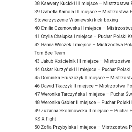
38 Ksawery Kucicki III miejsce – Mistrzostwa
39 Izabella Kamola III miejsce – Mistrzostwa
Stowarzyszenie Wiśniewski kick-boxing
40 Emilia Czarnowska II miejsce – Mistrzostwa
41 Otylia Chałupka I miejsce – Puchar Polski 
42 Hanna Wilczek I miejsce – Mistrzostwa Pols
Tom Bee Team
43 Jakub Kościelnik III miejsce – Mistrzostw
44 Oskar Kurzyński II miejsce – Puchar Polski
45 Dominika Pruszczyk II miejsce – Mistrzost
46 Dawid Tkaczyk II miejsce – Mistrzostwa Po
47 Weronika Tarczyńska I miejsce – Puchar Świ
48 Weronika Gabler II miejsce – Puchar Polski
49 Zuzanna Skolimowska II miejsce – Puchar P
KS X Fight
50 Zofia Przybylska I miejsce – Mistrzostwa P