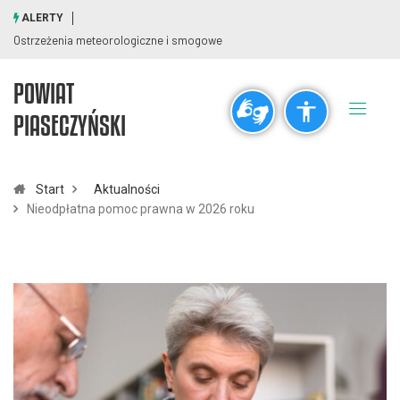
ALERTY
Ostrzeżenia meteorologiczne i smogowe
POWIAT
Ogólne
PIASECZYŃSKI
visibility_off
title
Wyłącz błyski
Zaznaczanie nagłówków
Start
Aktualności
Nieodpłatna pomoc prawna w 2026 roku
Rozdzielczość
zoom_out
zoom_in
Pomniejsz
Powiększ
Czcionki
remove_circle_outline
add_circle_outline