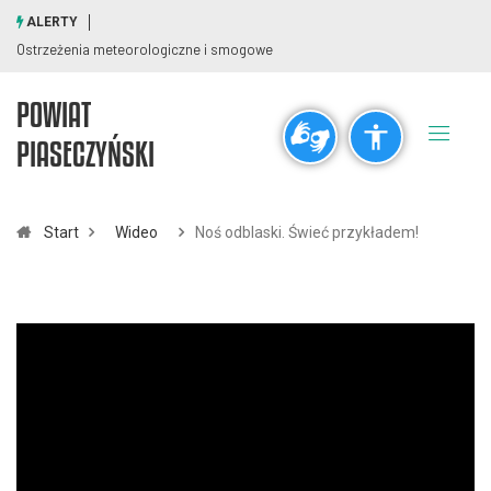
ALERTY
Ostrzeżenia meteorologiczne i smogowe
POWIAT
Ogólne
PIASECZYŃSKI
visibility_off
title
Wyłącz błyski
Zaznaczanie nagłówków
Start
Wideo
Noś odblaski. Świeć przykładem!
Rozdzielczość
zoom_out
zoom_in
Pomniejsz
Powiększ
Czcionki
remove_circle_outline
add_circle_outline