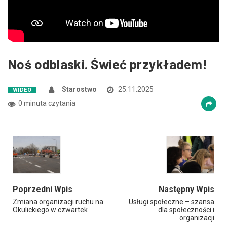
Zmniejsz czcionkę
Zwiększ czcionkę
spellcheck
Bardziej czytelny tekst
Noś odblaski. Świeć przykładem!
Kontrast kolorów
Starostwo
25.11.2025
WIDEO
brightness_high
brightness_low
0 minuta czytania
Jasny kontrast
Ciemny kontrast
Odnośniki
format_underlined
font_download
Podkreślanie odnośników
Zaznacz odnośniki
Poprzedni Wpis
Następny Wpis
Zmiana organizacji ruchu na
Usługi społeczne – szansa
Okulickiego w czwartek
dla społeczności i
cached
accessibility
organizacji
Zresetuj wszystkie opcje
Deklaracja dostępności