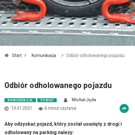
Zmniejsz czcionkę
Zwiększ czcionkę
spellcheck
Bardziej czytelny tekst
Kontrast kolorów
Start
Komunikacja
Odbiór odholowanego pojazdu
brightness_high
brightness_low
Jasny kontrast
Ciemny kontrast
Odbiór odholowanego pojazdu
Odnośniki
format_underlined
font_download
Michał Jęda
KOMUNIKACJA
POWIAT
Podkreślanie odnośników
Zaznacz odnośniki
19.01.2021
6 minut czytania
Aby odzyskać pojazd, który został usunięty z drogi i
cached
accessibility
odholowany na parking należy:
Zresetuj wszystkie opcje
Deklaracja dostępności