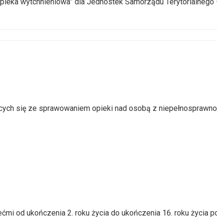
 „Opieka wytchnieniowa” dla Jednostek Samorządu Terytorialnego
cych się ze sprawowaniem opieki nad osobą z niepełnosprawn
ćmi od ukończenia 2. roku życia do ukończenia 16. roku życia 