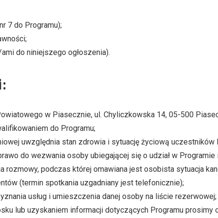
nr 7 do Programu);
awności;
ami do niniejszego ogłoszenia).
i:
Powiatowego w Piasecznie, ul. Chyliczkowska 14, 05-500 Piase
walifikowaniem do Programu;
eniowej uwzględnia stan zdrowia i sytuację życiową uczestnikó
rawo do wezwania osoby ubiegającej się o udział w Programie 
ia rozmowy, podczas której omawiana jest osobista sytuacja ka
tów (termin spotkania uzgadniany jest telefonicznie);
nania usług i umieszczenia danej osoby na liście rezerwowej;
sku lub uzyskaniem informacji dotyczących Programu prosimy o k