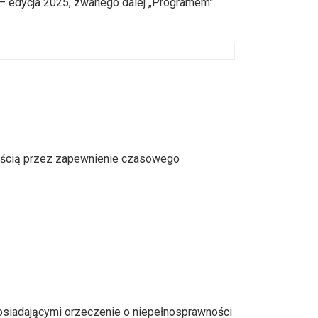
 – edycja 2025, zwanego dalej „Programem”.
ością przez zapewnienie czasowego
posiadającymi orzeczenie o niepełnosprawności