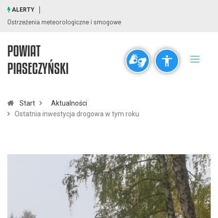
ALERTY
Ostrzeżenia meteorologiczne i smogowe
POWIAT
Ogólne
PIASECZYŃSKI
visibility_off
title
Wyłącz błyski
Zaznaczanie nagłówków
Start
Aktualności
Ostatnia inwestycja drogowa w tym roku
Rozdzielczość
zoom_out
zoom_in
Pomniejsz
Powiększ
Czcionki
remove_circle_outline
add_circle_outline