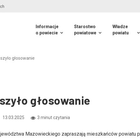
Ostrzeżenia meteorologiczne i smogowe
Informacje
Starostwo
Władze
o powiecie
powiatowe
powiatu
szyło głosowanie
uszyło głosowanie
13.03.2025
3 minut czytania
ojewództwa Mazowieckiego zapraszają mieszkańców powiatu pi