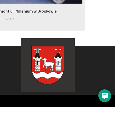
mont ul. Millenium w Głoskowie
Odeszła Józe
1.07.2026
30.07.2026