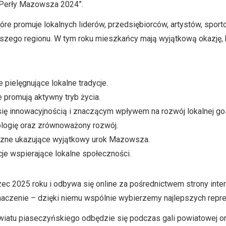
 „Perły Mazowsza 2024”.
re promuje lokalnych liderów, przedsiębiorców, artystów, sport
aszego regionu. W tym roku mieszkańcy mają wyjątkową okazję, 
e pielęgnujące lokalne tradycje.
re promują aktywny tryb życia.
się innowacyjnością i znaczącym wpływem na rozwój lokalnej go
kologię oraz zrównoważony rozwój.
yczne ukazujące wyjątkowy urok Mazowsza.
je wspierające lokalne społeczności.
ec 2025 roku i odbywa się online za pośrednictwem strony int
aczenie – dzięki niemu wspólnie wybierzemy najlepszych repr
atu piaseczyńskiego odbędzie się podczas gali powiatowej oraz