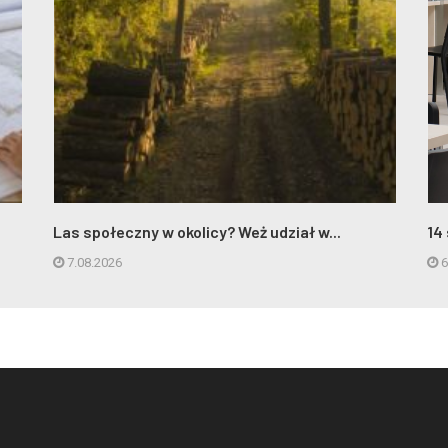
Las społeczny w okolicy? Weż udział w...
14
7.08.2026
6