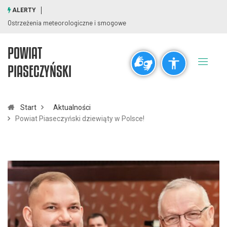
ALERTY
Ostrzeżenia meteorologiczne i smogowe
POWIAT
Ogólne
PIASECZYŃSKI
visibility_off
title
Wyłącz błyski
Zaznaczanie nagłówków
Start
Aktualności
Powiat Piaseczyński dziewiąty w Polsce!
Rozdzielczość
zoom_out
zoom_in
Pomniejsz
Powiększ
Czcionki
remove_circle_outline
add_circle_outline