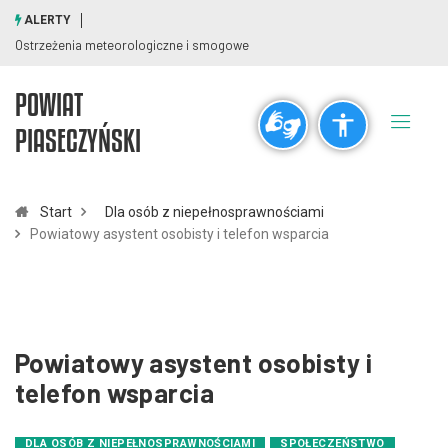
ALERTY
Ostrzeżenia meteorologiczne i smogowe
POWIAT
Ogólne
PIASECZYŃSKI
visibility_off
title
Wyłącz błyski
Zaznaczanie nagłówków
Start
Dla osób z niepełnosprawnościami
Powiatowy asystent osobisty i telefon wsparcia
Rozdzielczość
zoom_out
zoom_in
Pomniejsz
Powiększ
Powiatowy asystent osobisty i
Czcionki
telefon wsparcia
remove_circle_outline
add_circle_outline
DLA OSÓB Z NIEPEŁNOSPRAWNOŚCIAMI
SPOŁECZEŃSTWO