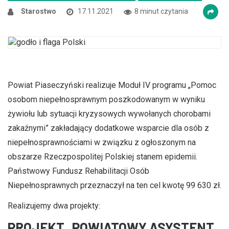
Zmniejsz czcionkę
Zwiększ czcionkę
Starostwo
17.11.2021
8 minut czytania
spellcheck
Bardziej czytelny tekst
Kontrast kolorów
Powiat Piaseczyński realizuje Moduł IV programu „Pomoc
brightness_high
brightness_low
osobom niepełnosprawnym poszkodowanym w wyniku
Jasny kontrast
Ciemny kontrast
żywiołu lub sytuacji kryzysowych wywołanych chorobami
zakaźnymi” zakładający dodatkowe wsparcie dla osób z
niepełnosprawnościami w związku z ogłoszonym na
Odnośniki
obszarze Rzeczpospolitej Polskiej stanem epidemii.
format_underlined
font_download
Państwowy Fundusz Rehabilitacji Osób
Podkreślanie odnośników
Zaznacz odnośniki
Niepełnosprawnych przeznaczył na ten cel kwotę 99 630 zł.
Realizujemy dwa projekty:
cached
accessibility
PROJEKT „POWIATOWY ASYSTENT
Zresetuj wszystkie opcje
Deklaracja dostępności