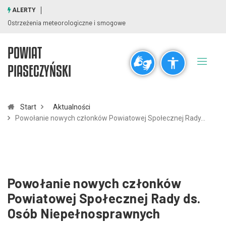
ALERTY
Ostrzeżenia meteorologiczne i smogowe
POWIAT
Ogólne
PIASECZYŃSKI
visibility_off
title
Wyłącz błyski
Zaznaczanie nagłówków
Start
Aktualności
Powołanie nowych członków Powiatowej Społecznej Rady…
Rozdzielczość
zoom_out
zoom_in
Pomniejsz
Powiększ
Powołanie nowych członków
Czcionki
Powiatowej Społecznej Rady ds.
Osób Niepełnosprawnych
remove_circle_outline
add_circle_outline