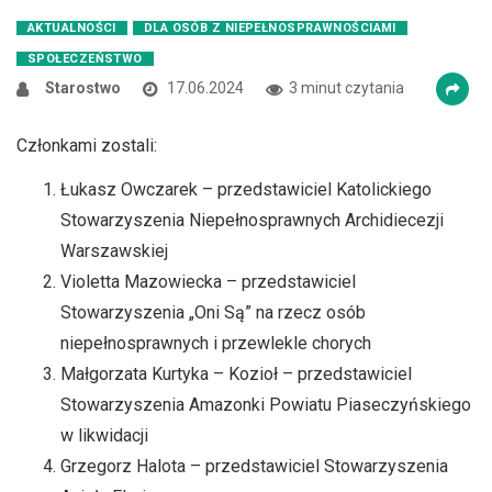
Zmniejsz czcionkę
Zwiększ czcionkę
AKTUALNOŚCI
DLA OSÓB Z NIEPEŁNOSPRAWNOŚCIAMI
spellcheck
SPOŁECZEŃSTWO
Bardziej czytelny tekst
Starostwo
17.06.2024
3 minut czytania
Członkami zostali:
Kontrast kolorów
Łukasz Owczarek – przedstawiciel Katolickiego
brightness_high
brightness_low
Stowarzyszenia Niepełnosprawnych Archidiecezji
Jasny kontrast
Ciemny kontrast
Warszawskiej
Violetta Mazowiecka – przedstawiciel
Stowarzyszenia „Oni Są” na rzecz osób
Odnośniki
niepełnosprawnych i przewlekle chorych
format_underlined
font_download
Małgorzata Kurtyka – Kozioł – przedstawiciel
Podkreślanie odnośników
Zaznacz odnośniki
Stowarzyszenia Amazonki Powiatu Piaseczyńskiego
w likwidacji
cached
accessibility
Grzegorz Halota – przedstawiciel Stowarzyszenia
Zresetuj wszystkie opcje
Deklaracja dostępności