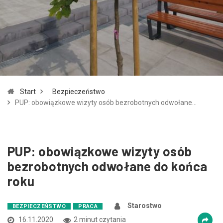
Zmniejsz czcionkę
Zwiększ czcionkę
spellcheck
Bardziej czytelny tekst
Kontrast kolorów
Start
Bezpieczeństwo
brightness_high
brightness_low
PUP: obowiązkowe wizyty osób bezrobotnych odwołane…
Jasny kontrast
Ciemny kontrast
Odnośniki
PUP: obowiązkowe wizyty osób
bezrobotnych odwołane do końca
format_underlined
font_download
Podkreślanie odnośników
Zaznacz odnośniki
roku
Starostwo
BEZPIECZEŃSTWO
PRACA
cached
accessibility
16.11.2020
2 minut czytania
Zresetuj wszystkie opcje
Deklaracja dostępności