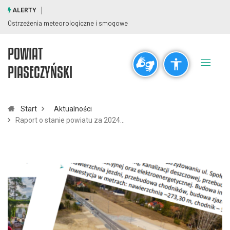
ALERTY
Ostrzeżenia meteorologiczne i smogowe
POWIAT
Ogólne
PIASECZYŃSKI
visibility_off
title
Wyłącz błyski
Zaznaczanie nagłówków
Start
Aktualności
Raport o stanie powiatu za 2024…
Rozdzielczość
zoom_out
zoom_in
Pomniejsz
Powiększ
Czcionki
remove_circle_outline
add_circle_outline