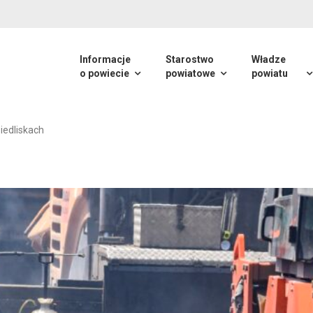
Informacje
Starostwo
Władze
o powiecie
powiatowe
powiatu
edliskach