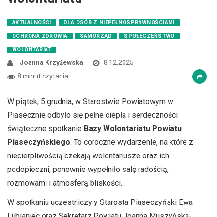
AKTUALNOŚCI
DLA OSÓB Z NIEPEŁNOSPRAWNOŚCIAMI
OCHRONA ZDROWIA
SAMORZĄD
SPOŁECZEŃSTWO
WOLONTARIAT
Joanna Krzyżewska
8.12.2025
8 minut czytania
W piątek, 5 grudnia, w Starostwie Powiatowym w
Piasecznie odbyło się pełne ciepła i serdeczności
świąteczne spotkanie
Bazy Wolontariatu Powiatu
Piaseczyńskiego
. To coroczne wydarzenie, na które z
niecierpliwością czekają wolontariusze oraz ich
podopieczni, ponownie wypełniło salę radością,
rozmowami i atmosferą bliskości.
W spotkaniu uczestniczyły Starosta Piaseczyński Ewa
Lubianiec oraz Sekretarz Powiatu Joanna Muszyńska-