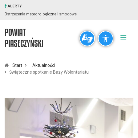
ALERTY
Ostrzeżenia meteorologiczne i smogowe
POWIAT
Ogólne
PIASECZYŃSKI
visibility_off
title
Wyłącz błyski
Zaznaczanie nagłówków
Start
Aktualności
Świąteczne spotkanie Bazy Wolontariatu
Rozdzielczość
zoom_out
zoom_in
Pomniejsz
Powiększ
Czcionki
remove_circle_outline
add_circle_outline