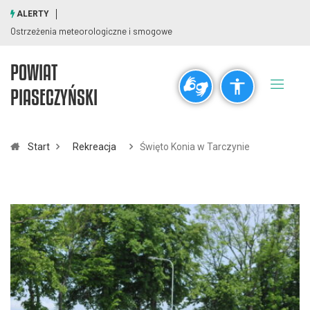
ALERTY
Ostrzeżenia meteorologiczne i smogowe
POWIAT
Ogólne
PIASECZYŃSKI
visibility_off
title
Wyłącz błyski
Zaznaczanie nagłówków
Start
Rekreacja
Święto Konia w Tarczynie
Rozdzielczość
zoom_out
zoom_in
Pomniejsz
Powiększ
Czcionki
remove_circle_outline
add_circle_outline