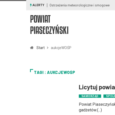
Ostrzeżenia meteorologiczne i smogowe
ALERTY
POWIAT
PIASECZYŃSKI
Start
aukcjeWOŚP
TAGI : AUKCJEWOŚP
Licytuj powi
SAMORZĄD
SPOŁ
Powiat Piaseczyńsk
gadżetów.(...)