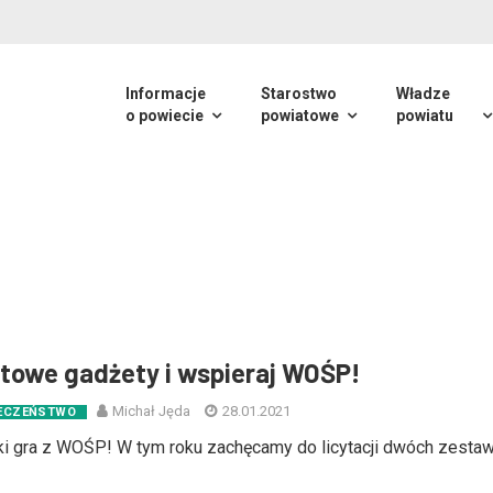
Informacje
Starostwo
Władze
o powiecie
powiatowe
powiatu
atowe gadżety i wspieraj WOŚP!
Michał Jęda
28.01.2021
ECZEŃSTWO
i gra z WOŚP! W tym roku zachęcamy do licytacji dwóch zest