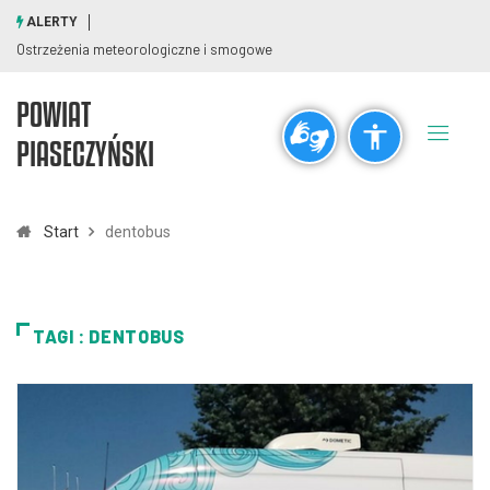
ALERTY
Ostrzeżenia meteorologiczne i smogowe
POWIAT
Ogólne
PIASECZYŃSKI
visibility_off
title
Wyłącz błyski
Zaznaczanie nagłówków
Start
dentobus
Rozdzielczość
zoom_out
zoom_in
TAGI : DENTOBUS
Pomniejsz
Powiększ
Czcionki
remove_circle_outline
add_circle_outline