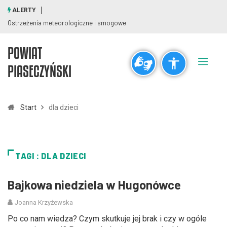
ALERTY
Ostrzeżenia meteorologiczne i smogowe
POWIAT
Ogólne
PIASECZYŃSKI
visibility_off
title
Wyłącz błyski
Zaznaczanie nagłówków
Start
dla dzieci
Rozdzielczość
zoom_out
zoom_in
TAGI : DLA DZIECI
Pomniejsz
Powiększ
Bajkowa niedziela w Hugonówce
Czcionki
Joanna Krzyżewska
remove_circle_outline
add_circle_outline
Po co nam wiedza? Czym skutkuje jej brak i czy w ogóle