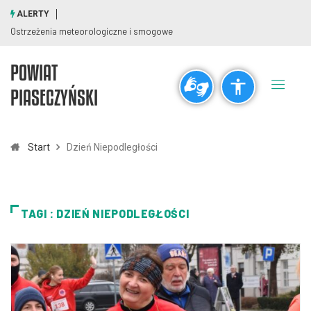
ALERTY
Ostrzeżenia meteorologiczne i smogowe
POWIAT
Ogólne
PIASECZYŃSKI
visibility_off
title
Wyłącz błyski
Zaznaczanie nagłówków
Start
Dzień Niepodległości
Rozdzielczość
zoom_out
zoom_in
TAGI : DZIEŃ NIEPODLEGŁOŚCI
Pomniejsz
Powiększ
Czcionki
remove_circle_outline
add_circle_outline