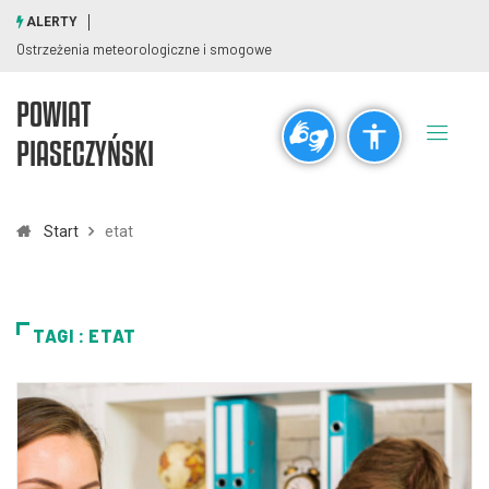
ALERTY
Ostrzeżenia meteorologiczne i smogowe
POWIAT
Ogólne
PIASECZYŃSKI
visibility_off
title
Wyłącz błyski
Zaznaczanie nagłówków
Start
etat
Rozdzielczość
zoom_out
zoom_in
TAGI : ETAT
Pomniejsz
Powiększ
Czcionki
remove_circle_outline
add_circle_outline