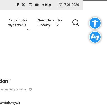
7.08.2026
Aktualności
Nieruchomości
wydarzenia
– oferty
don”
oanna Krzyżewska
powiatowych