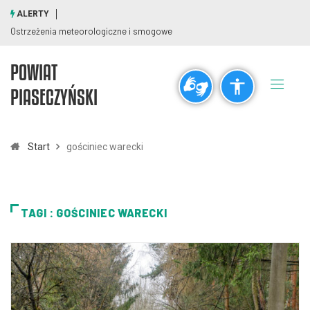
ALERTY
Ostrzeżenia meteorologiczne i smogowe
POWIAT
Ogólne
PIASECZYŃSKI
visibility_off
title
Wyłącz błyski
Zaznaczanie nagłówków
Start
gościniec warecki
Rozdzielczość
zoom_out
zoom_in
TAGI : GOŚCINIEC WARECKI
Pomniejsz
Powiększ
Czcionki
remove_circle_outline
add_circle_outline