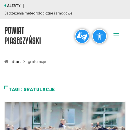
ALERTY
Ostrzeżenia meteorologiczne i smogowe
POWIAT
Ogólne
PIASECZYŃSKI
visibility_off
title
Wyłącz błyski
Zaznaczanie nagłówków
Start
gratulacje
Rozdzielczość
zoom_out
zoom_in
TAGI : GRATULACJE
Pomniejsz
Powiększ
Czcionki
remove_circle_outline
add_circle_outline