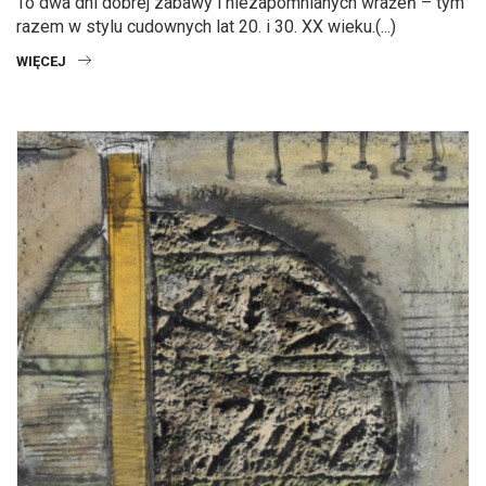
To dwa dni dobrej zabawy i niezapomnianych wrażeń – tym
razem w stylu cudownych lat 20. i 30. XX wieku.(...)
WIĘCEJ