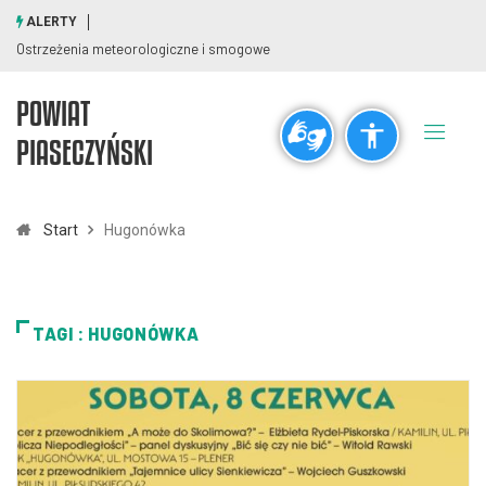
ALERTY
Ostrzeżenia meteorologiczne i smogowe
POWIAT
Ogólne
PIASECZYŃSKI
visibility_off
title
Wyłącz błyski
Zaznaczanie nagłówków
Start
Hugonówka
Rozdzielczość
zoom_out
zoom_in
TAGI : HUGONÓWKA
Pomniejsz
Powiększ
Czcionki
remove_circle_outline
add_circle_outline