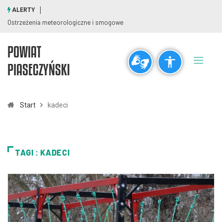
ALERTY
Ostrzeżenia meteorologiczne i smogowe
POWIAT
Ogólne
PIASECZYŃSKI
visibility_off
title
Wyłącz błyski
Zaznaczanie nagłówków
Start
kadeci
Rozdzielczość
zoom_out
zoom_in
TAGI : KADECI
Pomniejsz
Powiększ
Czcionki
remove_circle_outline
add_circle_outline