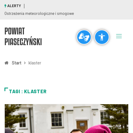
ALERTY
Ostrzeżenia meteorologiczne i smogowe
POWIAT
Ogólne
PIASECZYŃSKI
visibility_off
title
Wyłącz błyski
Zaznaczanie nagłówków
Start
klaster
Rozdzielczość
zoom_out
zoom_in
TAGI : KLASTER
Pomniejsz
Powiększ
Czcionki
remove_circle_outline
add_circle_outline