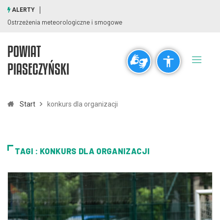
ALERTY
Ostrzeżenia meteorologiczne i smogowe
POWIAT
Ogólne
PIASECZYŃSKI
visibility_off
title
Wyłącz błyski
Zaznaczanie nagłówków
Start
konkurs dla organizacji
Rozdzielczość
zoom_out
zoom_in
TAGI : KONKURS DLA ORGANIZACJI
Pomniejsz
Powiększ
Czcionki
remove_circle_outline
add_circle_outline