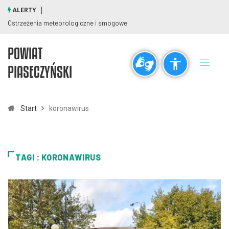
ALERTY
Ostrzeżenia meteorologiczne i smogowe
POWIAT
Ogólne
PIASECZYŃSKI
visibility_off
title
Wyłącz błyski
Zaznaczanie nagłówków
Start
koronawirus
Rozdzielczość
zoom_out
zoom_in
TAGI : KORONAWIRUS
Pomniejsz
Powiększ
Czcionki
remove_circle_outline
add_circle_outline