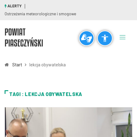
ALERTY
Ostrzeżenia meteorologiczne i smogowe
POWIAT
Ogólne
PIASECZYŃSKI
visibility_off
title
Wyłącz błyski
Zaznaczanie nagłówków
Start
lekcja obywatelska
Rozdzielczość
zoom_out
zoom_in
TAGI : LEKCJA OBYWATELSKA
Pomniejsz
Powiększ
Czcionki
remove_circle_outline
add_circle_outline