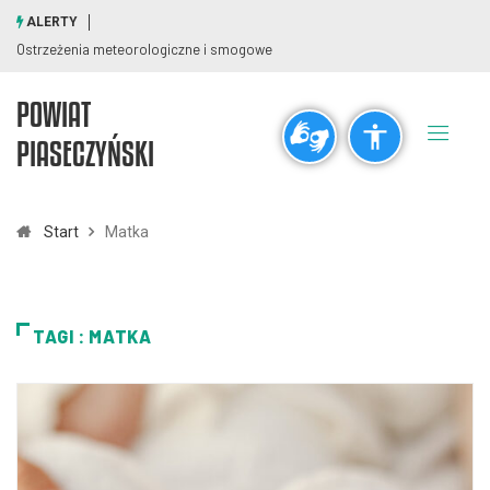
ALERTY
Ostrzeżenia meteorologiczne i smogowe
POWIAT
Ogólne
PIASECZYŃSKI
visibility_off
title
Wyłącz błyski
Zaznaczanie nagłówków
Start
Matka
Rozdzielczość
zoom_out
zoom_in
TAGI : MATKA
Pomniejsz
Powiększ
Czcionki
remove_circle_outline
add_circle_outline