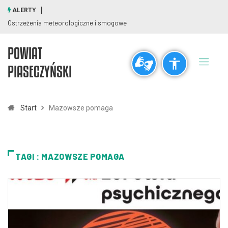
ALERTY
Ostrzeżenia meteorologiczne i smogowe
POWIAT
Ogólne
PIASECZYŃSKI
visibility_off
title
Wyłącz błyski
Zaznaczanie nagłówków
Start
Mazowsze pomaga
Rozdzielczość
zoom_out
zoom_in
TAGI : MAZOWSZE POMAGA
Pomniejsz
Powiększ
Czcionki
remove_circle_outline
add_circle_outline