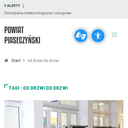
ALERTY
Ostrzeżenia meteorologiczne i smogowe
POWIAT
Ogólne
PIASECZYŃSKI
visibility_off
title
Wyłącz błyski
Zaznaczanie nagłówków
Start
od drzwi do drzwi
Rozdzielczość
zoom_out
zoom_in
TAGI : OD DRZWI DO DRZWI
Pomniejsz
Powiększ
Czcionki
remove_circle_outline
add_circle_outline