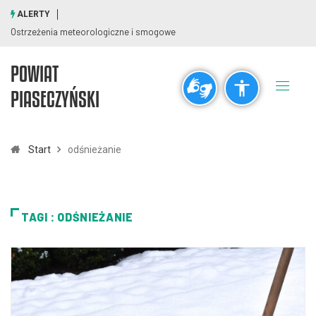
ALERTY
Ostrzeżenia meteorologiczne i smogowe
POWIAT
Ogólne
PIASECZYŃSKI
visibility_off
title
Wyłącz błyski
Zaznaczanie nagłówków
Start
odśnieżanie
Rozdzielczość
zoom_out
zoom_in
TAGI : ODŚNIEŻANIE
Pomniejsz
Powiększ
Czcionki
remove_circle_outline
add_circle_outline